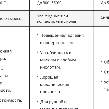
0°C.
До 300–350°C.
До 5
Эпоксидные или
Сил
кие смолы.
полиэфирные смолы.
Повышенная адгезия
к поверхностям.
тонкая
Устойчивость к
ра.
маслам и слабым
Об
кислотам.
та
Ст
а на
Хорошая
Ус
е
механическая
те
ости.
прочность.
стоимость.
Для ручной и
механизированной