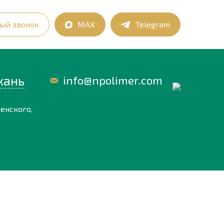
ый звонок
MAX
Telegram
хань
info@npolimer.com
енского,