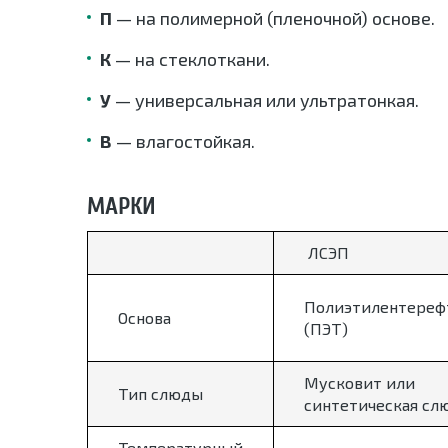
П
— на полимерной (пленочной) основе.
К
— на стеклоткани.
У
— универсальная или ультратонкая.
В
— влагостойкая.
МАРКИ
ЛСЭП
Полиэтилентереф
Основа
(ПЭТ)
Мусковит или
Тип слюды
синтетическая слю
Температурный