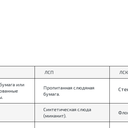
ЛСП
ЛСК
бумага или
Пропитанная слюдяная
Сте
ованные
бумага.
ы.
Синтетическая слюда
Фло
(миканит).