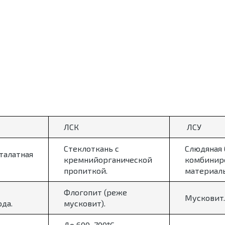
ЛСК
ЛСУ
Стеклоткань с
Слюдяная 
талатная
кремнийорганической
комбинир
пропиткой.
материал
Флогопит (реже
Мусковит.
да.
мусковит).
До 600–700°C