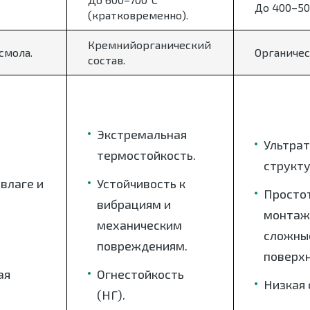
До 400–50
(кратковременно).
Кремнийорганический
смола.
Органичес
состав.
Экстремальная
Ультра
термостойкость.
структу
 влаге и
Устойчивость к
Просто
вибрациям и
монтаж
механическим
сложны
повреждениям.
поверхн
ая
Огнестойкость
Низкая 
(НГ).