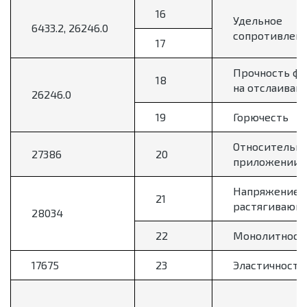
16
Удельное
6433.2, 26246.0
сопротивлен
17
Прочность фо
18
на отслаиван
26246.0
19
Горючесть
Относительно
27386
20
приложении 
Напряжение н
21
растягивающе
28034
22
Монолитност
17675
23
Эластичность