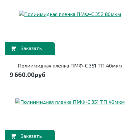
орзину
Полиимидная пленка ПМФ-С 351 ТП 40мкм
9 660.00
руб
орзину