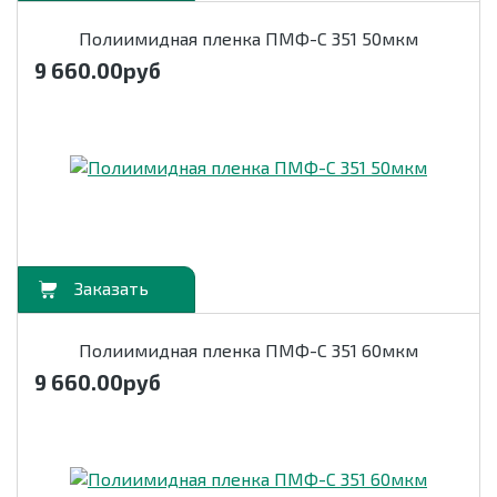
Полиимидная пленка ПМФ-С 351 50мкм
9 660.00
руб
орзину
Полиимидная пленка ПМФ-С 351 60мкм
9 660.00
руб