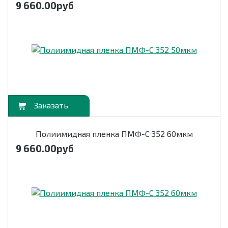
9 660.00
руб
орзину
Полиимидная пленка ПМФ-С 352 60мкм
9 660.00
руб