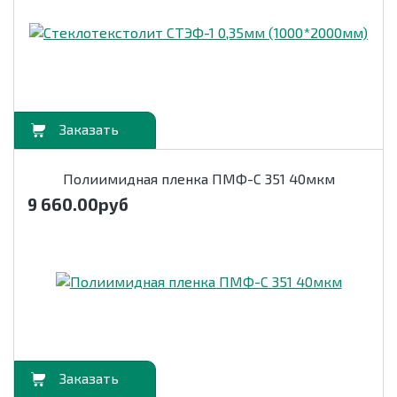
орзину
Полиимидная пленка ПМФ-С 351 40мкм
9 660.00
руб
орзину