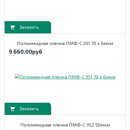
орзину
Полиимидная пленка ПМФ-С 351 70 ± 6мкм
9 660.00
руб
орзину
Полиимидная пленка ПМФ-С 352 50мкм