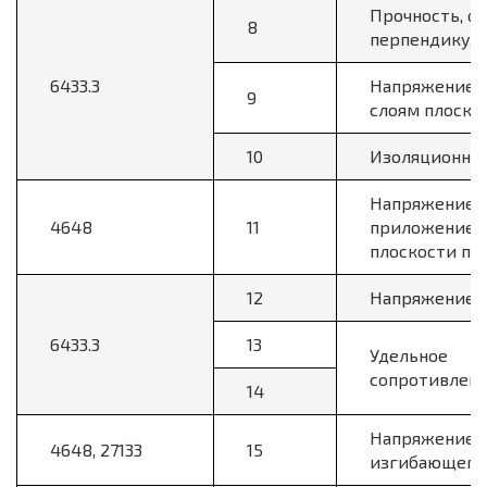
Прочность, о
8
перпендикуля
6433.3
Напряжение н
9
слоям плоско
10
Изоляционное
Напряжение р
4648
11
приложением
плоскости по
12
Напряжение з
6433.3
13
Удельное
сопротивлен
14
Напряжение 
4648, 27133
15
изгибающего 