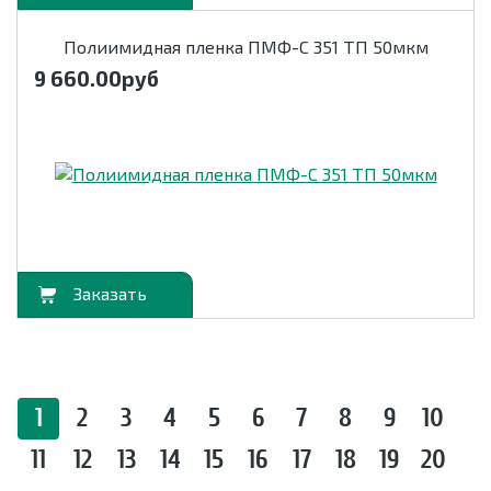
Полиимидная пленка ПМФ-С 351 ТП 50мкм
9 660.00
руб
орзину
1
2
3
4
5
6
7
8
9
10
11
12
13
14
15
16
17
18
19
20