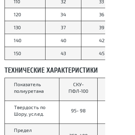
110
32
33
120
34
36
130
37
39
140
40
42
150
43
45
ТЕХНИЧЕСКИЕ ХАРАКТЕРИСТИКИ
Показатель
СКУ-
СКУ-7Л
полиуретана
ПФЛ-100
Твердость по
95- 98
75-92
Шору, усл.ед.
Предел
350-