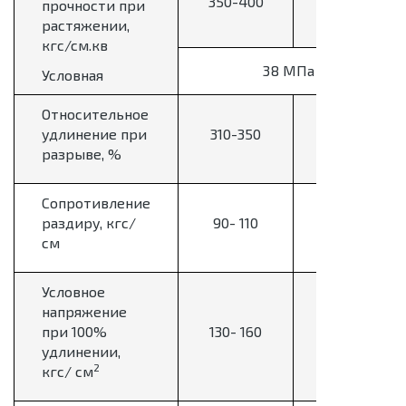
350-400
прочности при
450
растяжении,
кгс/см.кв
38 МПа
Условная
Относительное
500-
удлинение при
310-350
580
разрыве, %
Сопротивление
100-
раздиру, кгс/
90- 110
140
см
Условное
напряжение
при 100%
130- 160
38-48
удлинении,
2
кгс/ см