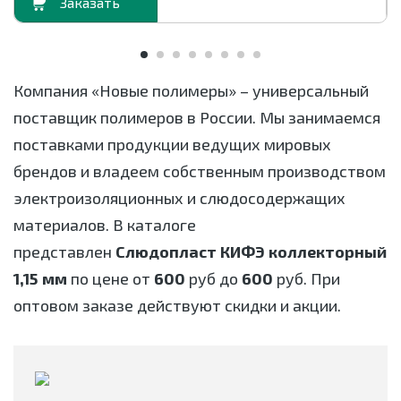
орзину
В корзи
Масса связующего
7,5
вещества, не более, %
Компания «Новые полимеры» – универсальный
поставщик полимеров в России. Мы занимаемся
Расслаиваемость, не
1
поставками продукции ведущих мировых
более, %
брендов и владеем собственным производством
электроизоляционных и слюдосодержащих
ГОСТ
26103-84
материалов. В каталоге
Толщина материала, мм
1,15
представлен
Слюдопласт КИФЭ коллекторный
1,15 мм
по цене от
600
руб до
600
руб. При
оптовом заказе действуют скидки и акции.