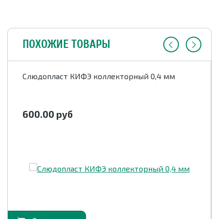
давлении с
повышением
ПОХОЖИЕ ТОВАРЫ
темпертуры до 180 °С,
7
не более
1
Слюдопласт КИФЭ коллекторный 0,4 мм
в том числе: усадка при
давлении до 80 МПа с
повышением
600.00
руб
темпертуры от (15-
35)°С до 180 °С, не
более
Электрическая прочность
при (15-35)°С 45-75%, не
22
менее, кВ/мм