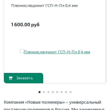
Электрическая прочность, не менее,
Пленкослюдинит ГСП-Н-Пл 0,4 мм
кВ/мм
при (15-35)°С 45-75%
до перегиба, среднее
45
1 600.00
руб
после перегиба, среднее
40
ГОСТ
27
Толщина материала, мм
0,3
орзину
В корзи
Компания «Новые полимеры» – универсальный
поставщик полимеров в России. Мы занимаемся