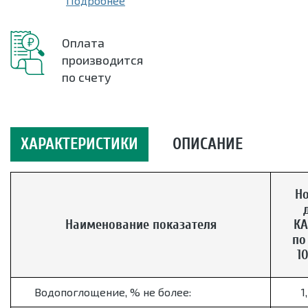
Подробнее
Оплата
производится
по счету
ХАРАКТЕРИСТИКИ
ОПИСАНИЕ
Н
Наименование показателя
КА
по
1
Водопоглощение, % не более:
1