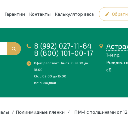
а
Гарантии
Контакты
Калькулятор веса
Обратн
8 (992) 027-11-84
Астра
8 (800) 101-00-17
1-й пр.
Рождеств
Офис работает Пн-пт: с 09.00 до
с8
18.00
Сб: с 09:00 до 16:00
Вс: выходной
иалы
/
Полиимидные пленки
/
ПМ-1 с толщинами от 1