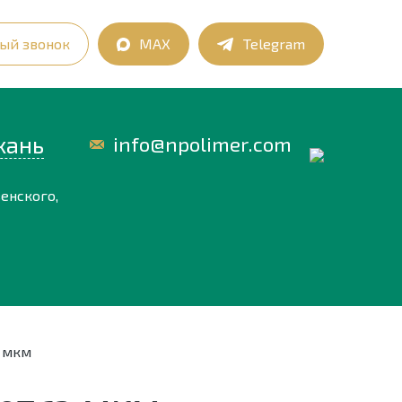
ый звонок
MAX
Telegram
хань
info@npolimer.com
енского,
2 мкм