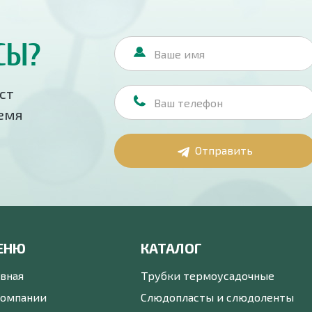
СЫ?
ст
ремя
Отправить
ЕНЮ
КАТАЛОГ
авная
Трубки термоусадочные
компании
Слюдопласты и слюдоленты