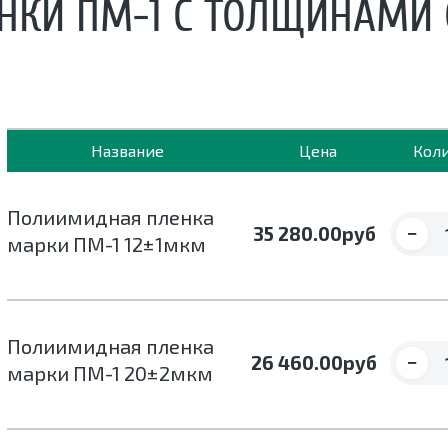
КИ ПМ-1 С ТОЛЩИНАМИ 
Название
Цена
Кол
Полиимидная пленка
−
35 280.00
руб
марки ПМ-1 12±1мкм
Полиимидная пленка
−
26 460.00
руб
марки ПМ-1 20±2мкм