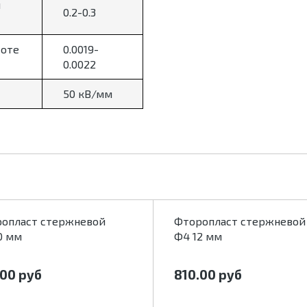
и
0.2-0.3
тоте
0.0019-
0.0022
50 кВ/мм
опласт стержневой
Фторопласт стержневой
0 мм
Ф4 12 мм
.00
руб
810.00
руб