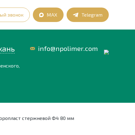
ый звонок
MAX
Telegram
хань
info@npolimer.com
енского,
оропласт стержневой Ф4 80 мм