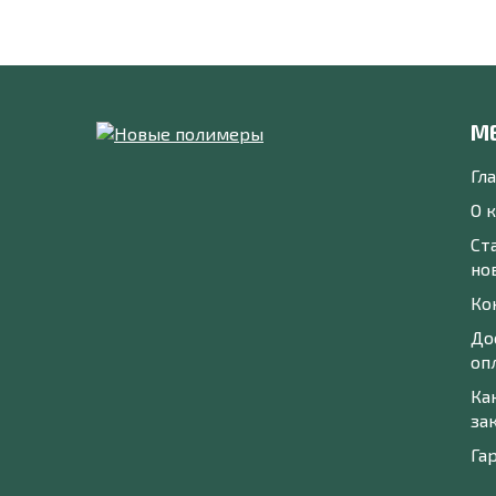
М
Гл
О 
Ст
но
Ко
До
оп
Ка
за
Га