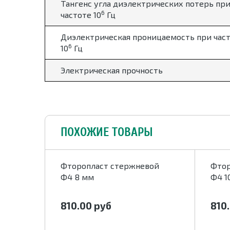
Тангенс угла диэлектрических потерь пр
6
частоте 10
Гц
Диэлектрическая проницаемость при час
6
10
Гц
Электрическая прочность
ПОХОЖИЕ ТОВАРЫ
ой Ф4
Фторопласт стержневой
Фтор
Ф4 8 мм
Ф4 1
810.00
руб
810