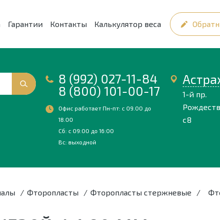
а
Гарантии
Контакты
Калькулятор веса
Обратн
8 (992) 027-11-84
Астра
8 (800) 101-00-17
1-й пр.
Рождеств
Офис работает Пн-пт: с 09.00 до
с8
18.00
Сб: с 09:00 до 16:00
Вс: выходной
иалы
/
Фторопласты
/
Фторопласты стержневые
/
Фт