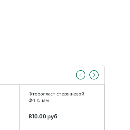
Фторопласт стержневой
Фтороп
Ф4 15 мм
20 мм
810.00
руб
810.0