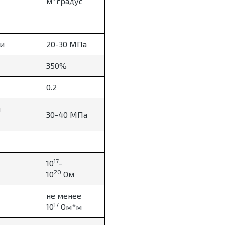
м*градус
и
20-30 МПа
350%
0.2
и
30-40 МПа
17
10
-
20
10
Ом
не менее
17
10
Ом*м