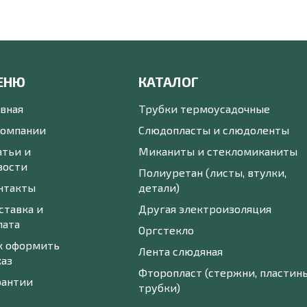
ЕНЮ
КАТАЛОГ
авная
Трубки термоусадочные
компании
Слюдопласты и слюдоленты
атьи и
Миканиты и стекломиканиты
вости
Полиуретан (листы, втулки,
нтакты
детали)
ставка и
Другая электроизоляция
лата
Оргстекло
к оформить
Лента слюдяная
каз
Фторопласт (стержни, пластины
рантии
трубки)